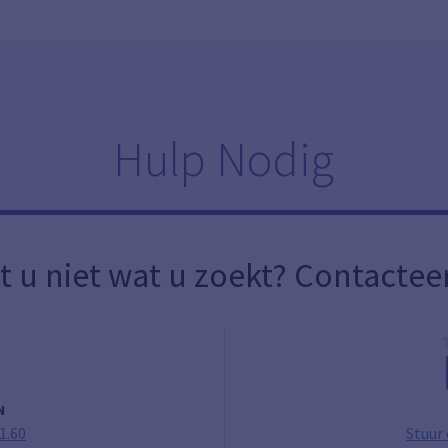
Hulp Nodig
t u niet wat u zoekt? Contactee
N
1.60
Stuur