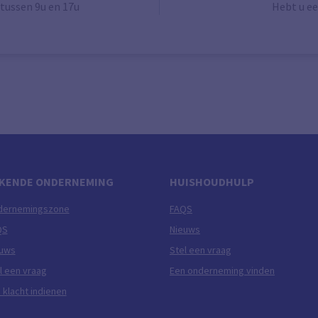
tussen 9u en 17u
Hebt u ee
KENDE ONDERNEMING
HUISHOUDHULP
dernemingszone
FAQS
QS
Nieuws
euws
Stel een vraag
l een vraag
Een onderneming vinden
 klacht indienen