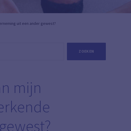
erneming uit een ander gewest?
ZOEKEN
an mijn
 erkende
 gewest?