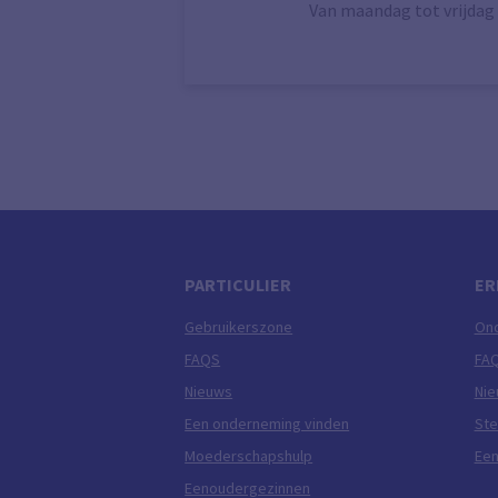
Van maandag tot vrijdag 
PARTICULIER
ER
Gebruikerszone
On
FAQS
FA
Nieuws
Ni
Een onderneming vinden
Ste
Moederschapshulp
Een
Eenoudergezinnen