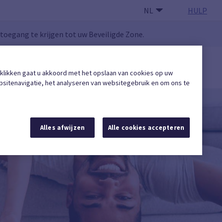
NL
HULP
oegang te krijgen tot uw Beveiligde Zone.
GEBRUIKERSZONE
 klikken gaat u akkoord met het opslaan van cookies op uw
Een erkende onderneming vinden
sitenavigatie, het analyseren van websitegebruik en om ons te
Alles afwijzen
Alle cookies accepteren