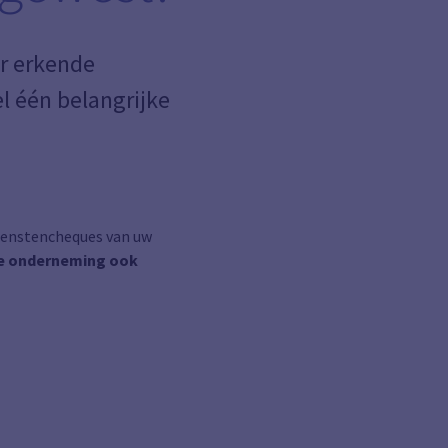
r erkende
el één belangrijke
ienstencheques van uw
de onderneming ook