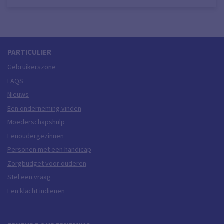
PARTICULIER
Gebruikerszone
FAQS
Nieuws
Een onderneming vinden
Moederschapshulp
Eenoudergezinnen
Personen met een handicap
Zorgbudget voor ouderen
Stel een vraag
Een klacht indienen