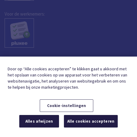
Voor de werknemers:
Door op “Alle cookies accepteren” te klikken gaat u akkoord met
het opslaan van cookies op uw apparaat voor het verbeteren van
websitenavigatie, het analyseren van websitegebruik en om ons
te helpen bij onze marketingprojecten.
Cookie-instellingen
DUTCH (BELGIUM)
FRANÇAIS (BELGIQUE)
NL
FR
Alles afwijzen
Alle cookies accepteren
© 2026,
GEBRUIKSVOORWAARDEN
GEGEVENSBESCHERMING
COOKIE BELEID
COOKIE-INSTELLINGEN
TOEGANKELIJKHEIDSVERKLARING